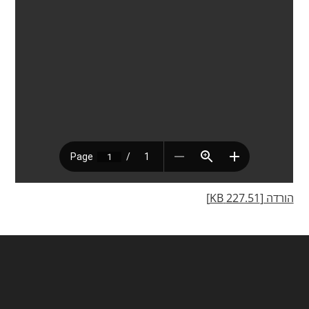
הורדה [227.51 KB]