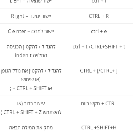
ctrl + l
יישור שמאלה – L EFT
CTRL + R
יישור ימינה – R ight
ctrl + e
יישור למרכז – C e nter
ctrl + t /CTRL+SHIFT + t
להגדיל / להקטין הכניסה
התלויה inden t
CTRL + [/CTRL+ ]
להגדיל / להקטין את גודל הגופן
(או שימוש
או CTRL + SHIFT + ;
CTRL + מקש רווח
עיצוב ברור (או
להשתמש CTRL + SHIFT + Z )
CTRL +SHIFT+H
מחק את המילה הבאה