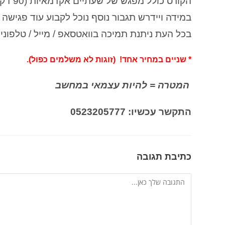
הקורס כולל מפגש של שעתיים אקדמאיות (90 דק'),
במידה ויידרש תגבור נוסף נוכל לקבוע עוד פגיש
בכל העת ניתנת תמיכה בוואטסאפ / מייל / טלפוני
* שניים במחיר אחד! (זוגות לא משלמים כפול).
המטרה = להיות עצמאי במחשב
התקשר עכשיו: 0523205777
כתיבת תגובה